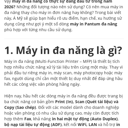
Vậy
máy in đa năng có thực sự đáng đầu tư trong năm
2026?
Những đối tượng nào nên sử dụng? Có nên mua máy in
đa năng thay cho máy in đơn năng hay không? Trong bài viết
này, Á Mỹ sẽ giúp bạn hiểu rõ ưu điểm, hạn chế, xu hướng sử
dụng cũng như gợi ý một số dòng
máy in Pantum đa năng
phù hợp với từng nhu cầu sử dụng.
1. Máy in đa năng là gì?
Máy in đa năng (Multi-Function Printer – MFP) là thiết bị tích
hợp nhiều chức năng xử lý tài liệu trên cùng một máy. Thay vì
phải đầu tư riêng máy in, máy scan, máy photocopy hoặc máy
fax, người dùng chỉ cần một thiết bị duy nhất để đáp ứng hầu
hết các công việc văn phòng hằng ngày.
Hiện nay, hầu hết các dòng máy in đa năng đều được trang bị
ba chức năng cơ bản gồm
Print (In), Scan (Quét tài liệu) và
Copy (Sao chép)
. Đối với các model dành cho doanh nghiệp
hoặc văn phòng có nhu cầu sử dụng cao, máy còn được tích
hợp thêm
Fax
, khả năng
in hai mặt tự động (Auto Duplex)
,
bộ nạp tài liệu tự động (ADF)
, kết nối
WiFi, LAN
và hỗ trợ
in