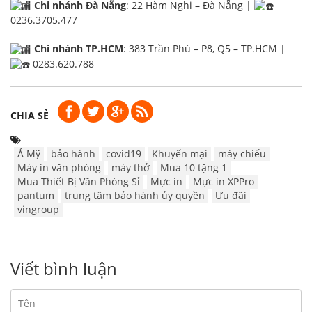
Chi nhánh Đà Nẵng
: 22 Hàm Nghi – Đà Nẵng |
0236.3705.477
Chi nhánh TP.HCM
: 383 Trần Phú – P8, Q5 – TP.HCM |
0283.620.788
CHIA SẺ
Á Mỹ
bảo hành
covid19
Khuyến mại
máy chiếu
Máy in văn phòng
máy thở
Mua 10 tặng 1
Mua Thiết Bị Văn Phòng Sỉ
Mực in
Mực in XPPro
pantum
trung tâm bảo hành ủy quyền
Ưu đãi
vingroup
Viết bình luận