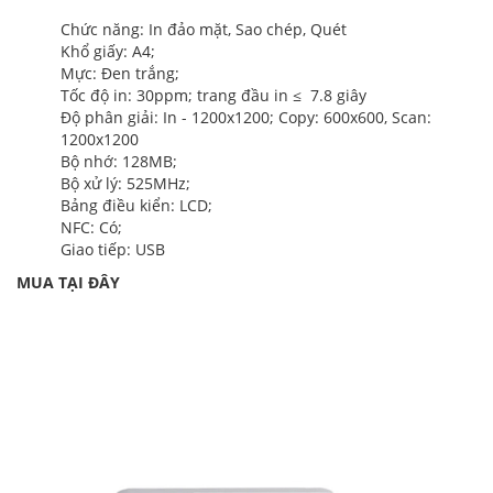
Chức năng: In đảo mặt, Sao chép, Quét
Khổ giấy: A4;
Mực: Đen trắng;
Tốc độ in: 30ppm; trang đầu in ≤ 7.8 giây
Độ phân giải: In - 1200x1200; Copy: 600x600, Scan:
1200x1200
Bộ nhớ: 128MB;
Bộ xử lý: 525MHz;
Bảng điều kiển: LCD;
NFC: Có;
Giao tiếp: USB
MUA TẠI ĐÂY