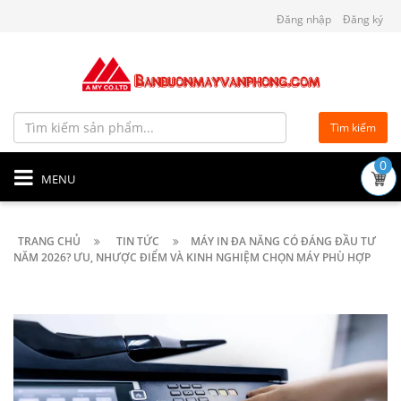
Đăng nhập
Đăng ký
Tìm kiếm
0
MENU
TRANG CHỦ
TIN TỨC
MÁY IN ĐA NĂNG CÓ ĐÁNG ĐẦU TƯ
NĂM 2026? ƯU, NHƯỢC ĐIỂM VÀ KINH NGHIỆM CHỌN MÁY PHÙ HỢP