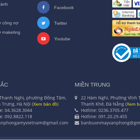
hành
Facebook
ợ công nợ
Twitter
ợ maketing
Youtube
BẮC
MIỀN TRUNG
 Thanh Nghị, phường Đồng Tâm,
22 Hàm Nghi, Phường Vĩnh 
 Trưng, Hà Nội (
)
Thanh Khê, Đà Nẵng (
Xem bản đồ
Xem b
ne: 04.3628.3044
Hotline: 0236.3705.477
ne: 092.8822.118
Hotline: 091.20.29.455
anphongamyvietnam@gmail.com
banbuonmayvanphong@gma