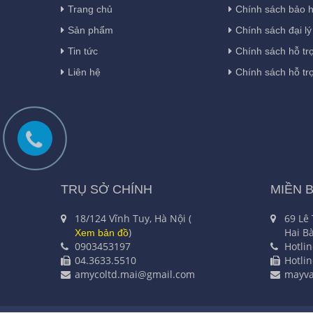
Trang chủ
Chính sách bảo 
Sản phẩm
Chính sách đại lý
Tin tức
Chính sách hỗ tr
Liên hệ
Chính sách hỗ tr
TRỤ SỞ CHÍNH
MIỀN 
18/124 Vĩnh Tuy, Hà Nội (
69 Lê
)
Hai Bà
Xem bản đồ
0903453197
Hotli
04.3633.5510
Hotli
amycoltd.mai@gmail.com
mayv