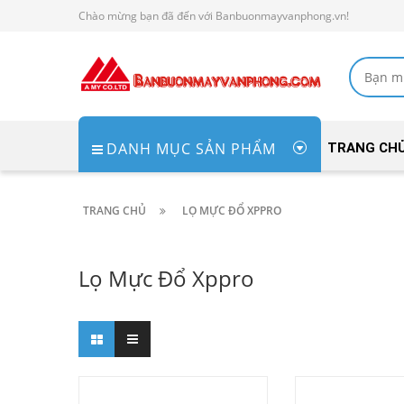
Chào mừng bạn đã đến với Banbuonmayvanphong.vn!
DANH MỤC SẢN PHẨM
TRANG CH
TRANG CHỦ
LỌ MỰC ĐỔ XPPRO
Lọ Mực Đổ Xppro