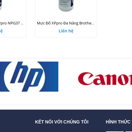
Mực Đổ Pantum XPpro NPG37 70g
Mực Đổ XPpro Đa Năng Brother 70g
hệ
Liên hệ
KẾT NỐI VỚI CHÚNG TÔI
HÌNH THỨC