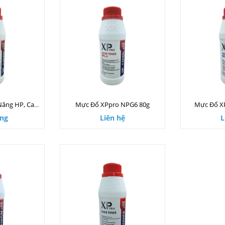
Mực Đổ XPpro NPG6 80g
Mực Đổ X
Mực Đổ XPpro Đa Năng HP, Canon 160g
ng
Liên hệ
L