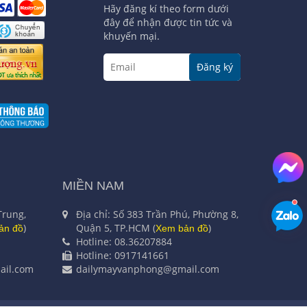
Hãy đăng kí theo form dưới
đây để nhận được tin tức và
khuyến mại.
Đăng ký
MIỀN NAM
Trung,
Địa chỉ: Số 383 Trần Phú, Phường 8,
)
Quận 5, TP.HCM (
)
ản đồ
Xem bản đồ
Hotline: 08.36207884
Hotline: 0917141661
il.com
dailymayvanphong@gmail.com