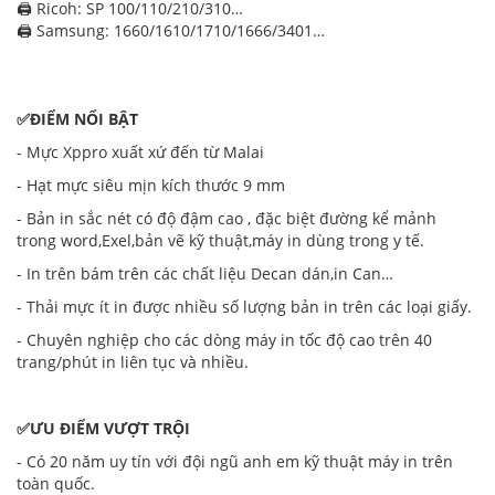
🖨️ Ricoh: SP 100/110/210/310…
🖨️ Samsung: 1660/1610/1710/1666/3401…
✅ĐIỂM NỔI BẬT
- Mực Xppro xuất xứ đến từ Malai
- Hạt mực siêu mịn kích thước 9 mm
- Bản in sắc nét có độ đậm cao , đặc biệt đường kể mảnh
trong word,Exel,bản vẽ kỹ thuật,máy in dùng trong y tế.
- In trên bám trên các chất liệu Decan dán,in Can…
- Thải mực ít in được nhiều số lượng bản in trên các loại giấy.
- Chuyên nghiệp cho các dòng máy in tốc độ cao trên 40
trang/phút in liên tục và nhiều.
✅ƯU ĐIỂM VƯỢT TRỘI
- Có 20 năm uy tín với đội ngũ anh em kỹ thuật máy in trên
toàn quốc.