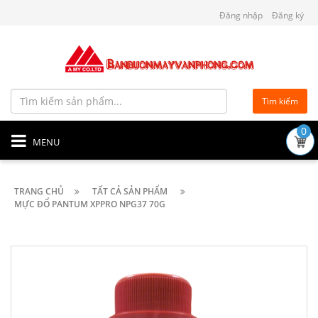
Đăng nhập
Đăng ký
Tìm kiếm
0
MENU
TRANG CHỦ
TẤT CẢ SẢN PHẨM
MỰC ĐỔ PANTUM XPPRO NPG37 70G