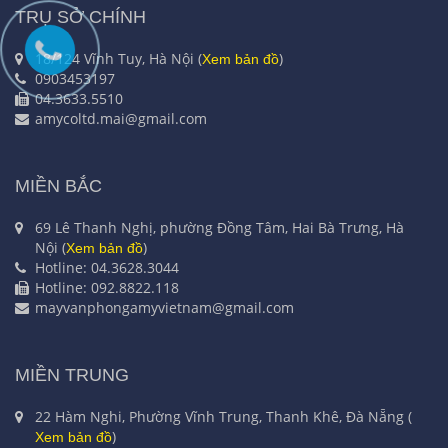
TRỤ SỞ CHÍNH
18/124 Vĩnh Tuy, Hà Nội (
)
Xem bản đồ
0903453197
04.3633.5510
amycoltd.mai@gmail.com
MIỀN BẮC
69 Lê Thanh Nghị, phường Đồng Tâm, Hai Bà Trưng, Hà
Nội (
)
Xem bản đồ
Hotline: 04.3628.3044
Hotline: 092.8822.118
mayvanphongamyvietnam@gmail.com
MIỀN TRUNG
22 Hàm Nghi, Phường Vĩnh Trung, Thanh Khê, Đà Nẵng (
)
Xem bản đồ