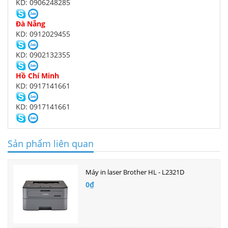
KD: 0906248285
Đà Nẵng
KD: 0912029455
KD: 0902132355
Hồ Chí Minh
KD: 0917141661
KD: 0917141661
Sản phẩm liên quan
Máy in laser Brother HL - L2321D
0₫