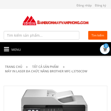
Đăng nhập
Đăng ký
Tìm kiếm
0
MENU
TRANG CHỦ
TẤT CẢ SẢN PHẨM
MÁY IN LASER ĐA CHỨC NĂNG BROTHER MFC-L3750CDW