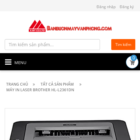
Đăng nhập
Đăng ký
Tìm kiếm
0
MENU
TRANG CHỦ
TẤT CẢ SẢN PHẨM
MÁY IN LASER BROTHER HL-L2361DN