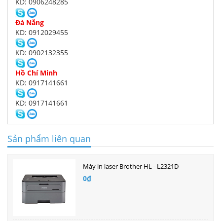
KD: 0906248285
Đà Nẵng
KD: 0912029455
KD: 0902132355
Hồ Chí Minh
KD: 0917141661
KD: 0917141661
Sản phẩm liên quan
Máy in laser Brother HL - L2321D
0₫