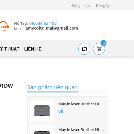
Đăng nhập
Đăng ký
09.034.53.197
Hỗ Trợ:
amycoltd.mai@gmail.com
Email:
0
KỸ THUẬT
LIÊN HỆ
701DW
Sản phẩm liên quan
Máy in laser Brother HL - L2321D
0₫
Máy in laser Brother HL-L2366DW