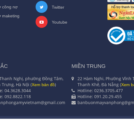
ợ công nợ
Twitter
ợ maketing
Youtube
BẮC
MIỀN TRUNG
 Thanh Nghị, phường Đồng Tâm,
22 Hàm Nghi, Phường Vĩnh 
 Trưng, Hà Nội (
)
Thanh Khê, Đà Nẵng (
Xem bản đồ
Xem b
ne: 04.3628.3044
Hotline: 0236.3705.477
ne: 092.8822.118
Hotline: 091.20.29.455
anphongamyvietnam@gmail.com
banbuonmayvanphong@gma
HƯƠNG MẠI Á MỸ - Số ĐKKD 0101421452 do Sở kế hoạch và đầu t