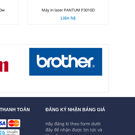
00w
Máy in laser PANTUM P3010D
Liên hệ
 THANH TOÁN
ĐĂNG KÝ NHẬN BẢNG GIÁ
Hãy đăng kí theo form dưới
đây để nhận được tin tức và