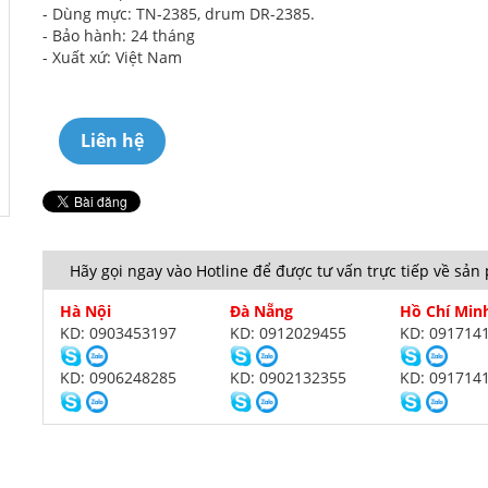
- Dùng mực: TN-2385, drum DR-2385.
- Bảo hành: 24 tháng
- Xuất xứ: Việt Nam
Liên hệ
Hãy gọi ngay vào Hotline để được tư vấn trực tiếp về sả
Hà Nội
Đà Nẵng
Hồ Chí Min
KD: 0903453197
KD: 0912029455
KD: 091714
KD: 0906248285
KD: 0902132355
KD: 091714