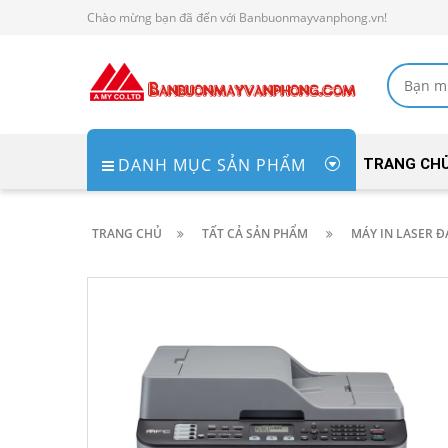
Chào mừng bạn đã đến với Banbuonmayvanphong.vn!
DANH MỤC SẢN PHẨM
TRANG CH
TRANG CHỦ
TẤT CẢ SẢN PHẨM
MÁY IN LASER 