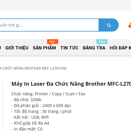
Ủ
GIỚI THIỆU
SẢN PHẨM
TIN TỨC
BẢNG TRA
HỎI ĐÁP 
ĐA CHỨC NĂNG BROTHER MFC-L2701DW
Máy In Laser Đa Chức Năng Brother MFC-L2
Chức năng: Printer / Copy / Scan / Fax
- Bộ nhớ: 32Mb
- Độ phân giải : 2400 x 600 dpi
- Tốc độ trang : 30 trang / phút
- Kết nối : USB, Wifi
- Khổ giấy tối đa A4
- In đảo mặt: Có