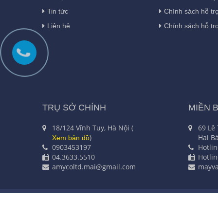
Tin tức
Chính sách hỗ tr
Liên hệ
Chính sách hỗ tr
TRỤ SỞ CHÍNH
MIỀN 
18/124 Vĩnh Tuy, Hà Nội (
69 Lê
)
Hai Bà
Xem bản đồ
0903453197
Hotli
04.3633.5510
Hotli
amycoltd.mai@gmail.com
mayv
CÔNG TY TNHH CÔNG NGHỆ VÀ T