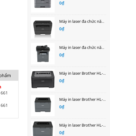
0₫
Máy in laser đa chức năng Brother DCP-L2520D
0₫
Máy in laser đa chức năng Brother MFC-L5700DN
0₫
Máy in laser Brother HL-L2361DN
n phẩm
0₫
h
1661
Máy in laser Brother HL-L5100DN
1661
0₫
Máy in laser Brother HL-L6200DW
0₫