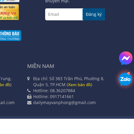
khuyến mại.
Đăng ký
MIỀN NAM
Trung,
Địa chỉ: Số 383 Trần Phú, Phường 8,
)
Quận 5, TP.HCM (
)
ản đồ
Xem bản đồ
Hotline: 08.36207884
Hotline: 0917141661
il.com
dailymayvanphong@gmail.com
ư Hà Nội cấp ngày 04/11/2003