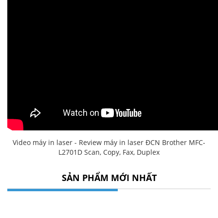
Video máy in laser - Review máy in laser ĐCN Brother MFC-
L2701D Scan, Copy, Fax, Duplex
SẢN PHẨM MỚI NHẤT