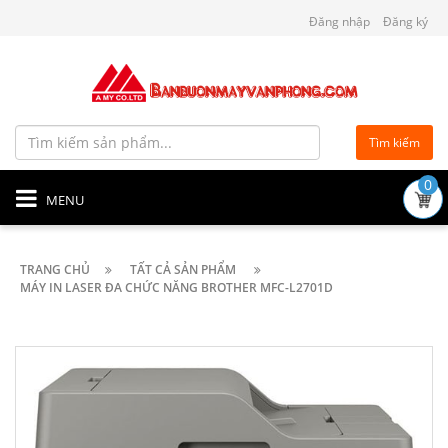
Đăng nhập
Đăng ký
Tìm kiếm
0
MENU
TRANG CHỦ
TẤT CẢ SẢN PHẨM
MÁY IN LASER ĐA CHỨC NĂNG BROTHER MFC-L2701D