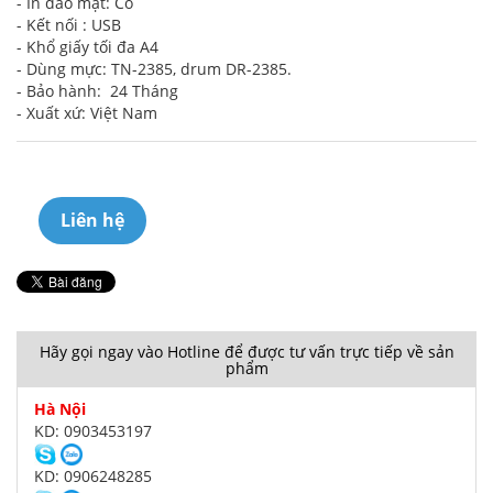
- In đảo mặt: Có
- Kết nối : USB
- Khổ giấy tối đa A4
- Dùng mực: TN-2385, drum DR-2385.
- Bảo hành: 24 Tháng
- Xuất xứ: Việt Nam
Liên hệ
Hãy gọi ngay vào Hotline để được tư vấn trực tiếp về sản
phẩm
Hà Nội
KD: 0903453197
KD: 0906248285