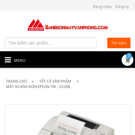
Đăng nhập
Đăng ký
Tìm kiếm
0
MENU
TRANG CHỦ
TẤT CẢ SẢN PHẨM
MÁY IN HÓA ĐƠN EPSON TM - U220B