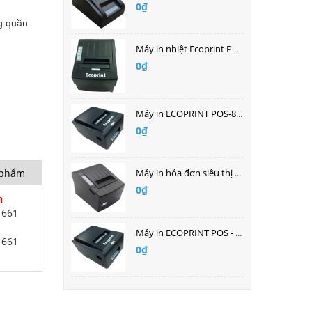
0₫
g quần
Máy in nhiệt Ecoprint POS - 8220
0₫
Máy in ECOPRINT POS-8250B
0₫
n phẩm
Máy in hóa đơn siêu thị Tawa PRP085V
0₫
h
1661
Máy in ECOPRINT POS - 8250LN
1661
0₫