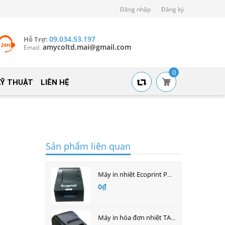
Đăng nhập
Đăng ký
09.034.53.197
Hỗ Trợ:
amycoltd.mai@gmail.com
Email:
0
KỸ THUẬT
LIÊN HỆ
Sản phẩm liên quan
Máy in nhiệt Ecoprint POS - 5890G
0₫
Máy in hóa đơn nhiệt TAWA- 085Mini