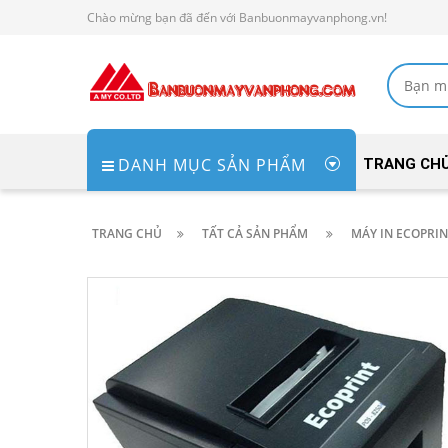
Chào mừng bạn đã đến với Banbuonmayvanphong.vn!
DANH MỤC SẢN PHẨM
TRANG CH
TRANG CHỦ
TẤT CẢ SẢN PHẨM
MÁY IN ECOPRIN