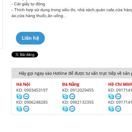
- Cát giấy tự động
- Thích hợp sử dụng trong siêu thị, nhà sách,quán cafe,cửa hàn
áo,cửa hàng thuốc,ăn uống...
Liên hệ
Hãy gọi ngay vào Hotline để được tư vấn trực tiếp về sả
Hà Nội
Đà Nẵng
Hồ Chí Min
KD: 0903453197
KD: 0912029455
KD: 091714
KD: 0906248285
KD: 0902132355
KD: 091714