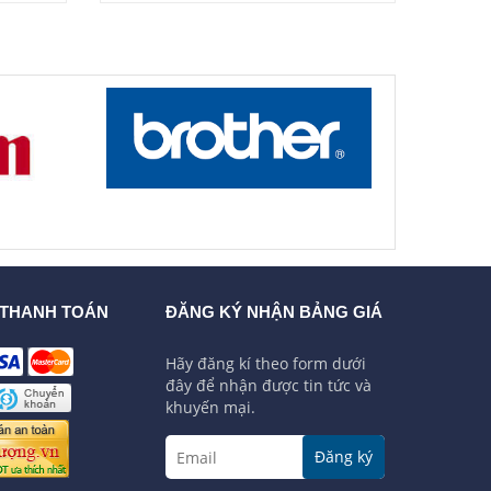
 THANH TOÁN
ĐĂNG KÝ NHẬN BẢNG GIÁ
Hãy đăng kí theo form dưới
đây để nhận được tin tức và
khuyến mại.
Đăng ký