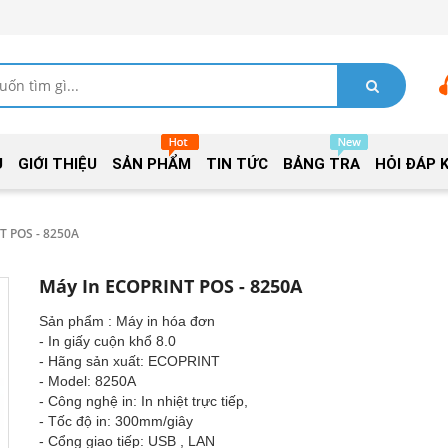
Ủ
GIỚI THIỆU
SẢN PHẨM
TIN TỨC
BẢNG TRA
HỎI ĐÁP 
T POS - 8250A
Máy In ECOPRINT POS - 8250A
Sản phẩm : Máy in hóa đơn
- In giấy cuộn khổ 8.0
- Hãng sản xuất: ECOPRINT
- Model: 8250A
- Công nghệ in: In nhiệt trực tiếp,
- Tốc độ in: 300mm/giây
- Cổng giao tiếp: USB , LAN