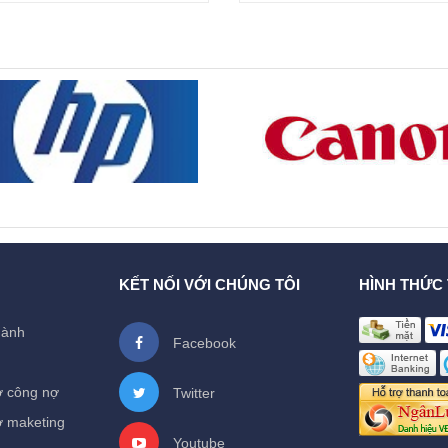
KẾT NỐI VỚI CHÚNG TÔI
HÌNH THỨC
hành
Facebook
ợ công nợ
Twitter
ợ maketing
Youtube