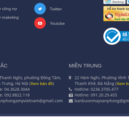
ợ công nợ
Twitter
ợ maketing
Youtube
BẮC
MIỀN TRUNG
 Thanh Nghị, phường Đồng Tâm,
22 Hàm Nghi, Phường Vĩnh 
 Trưng, Hà Nội (
)
Thanh Khê, Đà Nẵng (
Xem bản đồ
Xem b
ne: 04.3628.3044
Hotline: 0236.3705.477
ne: 092.8822.118
Hotline: 091.20.29.455
anphongamyvietnam@gmail.com
banbuonmayvanphong@gma
HƯƠNG MẠI Á MỸ - Số ĐKKD 0101421452 do Sở kế hoạch và đầu t