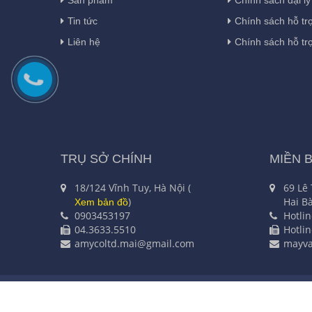
Tin tức
Chính sách hỗ tr
Liên hệ
Chính sách hỗ tr
TRỤ SỞ CHÍNH
MIỀN 
18/124 Vĩnh Tuy, Hà Nội (
69 Lê
)
Hai Bà
Xem bản đồ
0903453197
Hotli
04.3633.5510
Hotli
amycoltd.mai@gmail.com
mayv
CÔNG TY TNHH CÔNG NGHỆ VÀ T