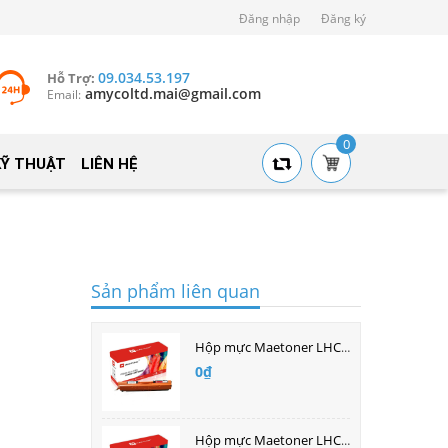
Đăng nhập
Đăng ký
09.034.53.197
Hỗ Trợ:
amycoltd.mai@gmail.com
Email:
0
KỸ THUẬT
LIÊN HỆ
Sản phẩm liên quan
Hộp mực Maetoner LHCF213A (HP200/251) màu đỏ
0₫
Hộp mực Maetoner LHCF212A (HP200/251) màu vàng