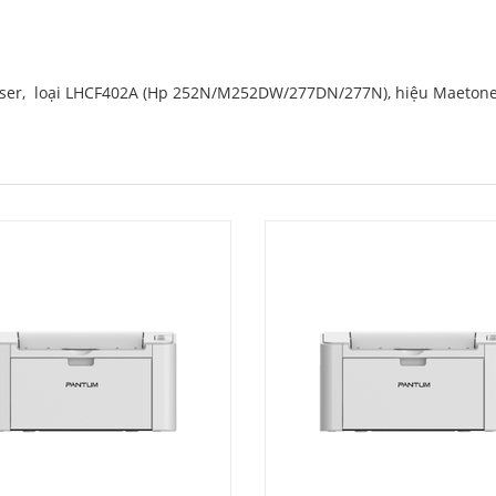
Laser, loại LHCF402A (Hp 252N/M252DW/277DN/277N), hiệu Maeton