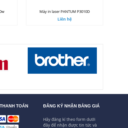
00w
Máy in laser PANTUM P3010D
Liên hệ
 THANH TOÁN
ĐĂNG KÝ NHẬN BẢNG GIÁ
Hãy đăng kí theo form dưới
đây để nhận được tin tức và