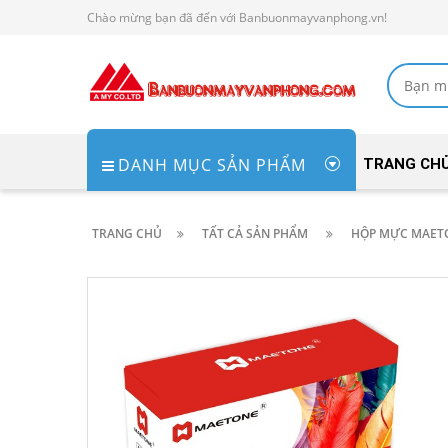
Chào mừng bạn đã đến với Banbuonmayvanphong.vn!
DANH MỤC SẢN PHẨM
TRANG CH
TRANG CHỦ
TẤT CẢ SẢN PHẨM
HỘP MỰC MAET