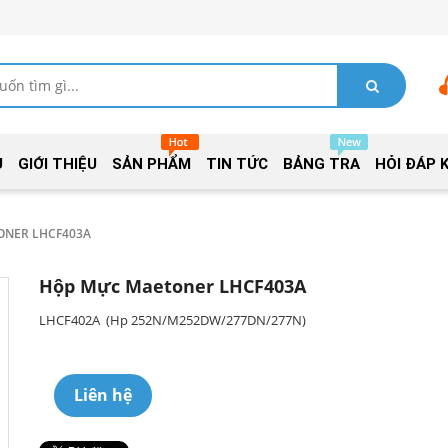
Ủ
GIỚI THIỆU
SẢN PHẨM
TIN TỨC
BẢNG TRA
HỎI ĐÁP 
ONER LHCF403A
Hộp Mực Maetoner LHCF403A
LHCF402A (Hp 252N/M252DW/277DN/277N)
Liên hệ