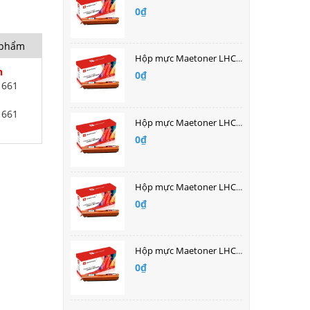
0₫
n phẩm
Hộp mực Maetoner LHCF211A (HP200/251) màu xanh
h
0₫
1661
1661
Hộp mực Maetoner LHCF210A(HP200/251) màu đen
0₫
Hộp mực Maetoner LHCF402A
0₫
Hộp mực Maetoner LHCF401A
0₫