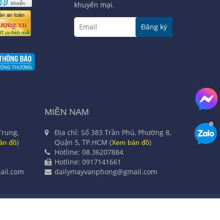
khuyến mại.
Đăng ký
MIỀN NAM
Trung,
Địa chỉ: Số 383 Trần Phú, Phường 8,
)
Quận 5, TP.HCM (
)
ản đồ
Xem bản đồ
Hotline: 08.36207884
Hotline: 0917141661
il.com
dailymayvanphong@gmail.com
ư Hà Nội cấp ngày 04/11/2003