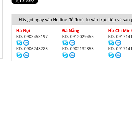
Hãy gọi ngay vào Hotline để được tư vấn trực tiếp về sả
Hà Nội
Đà Nẵng
Hồ Chí Min
KD: 0903453197
KD: 0912029455
KD: 091714
KD: 0906248285
KD: 0902132355
KD: 091714