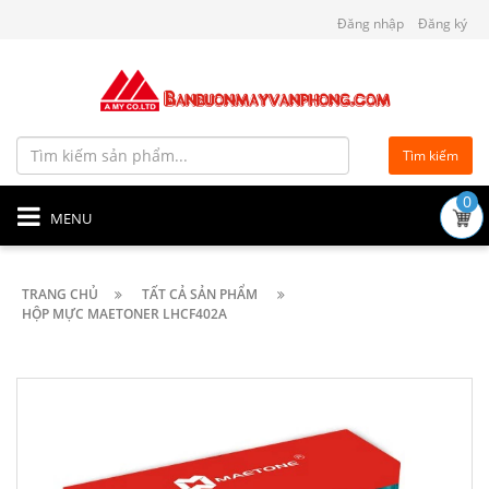
Đăng nhập
Đăng ký
Tìm kiếm
0
MENU
TRANG CHỦ
TẤT CẢ SẢN PHẨM
HỘP MỰC MAETONER LHCF402A