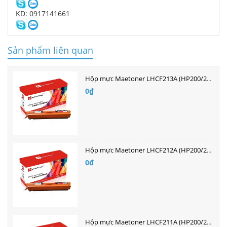
KD: 0917141661
Sản phẩm liên quan
Hộp mực Maetoner LHCF213A (HP200/251) màu đỏ
0₫
Hộp mực Maetoner LHCF212A (HP200/251) màu vàng
0₫
Hộp mực Maetoner LHCF211A (HP200/251) màu xanh