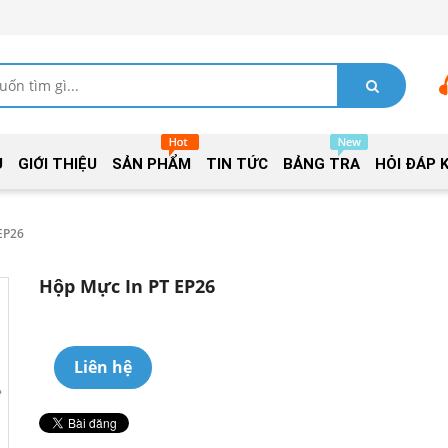
Ủ
GIỚI THIỆU
SẢN PHẨM
TIN TỨC
BẢNG TRA
HỎI ĐÁP 
EP26
Hộp Mực In PT EP26
Liên hệ