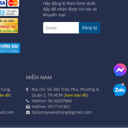
Hãy đăng kí theo form dưới
đây để nhận được tin tức và
khuyến mại.
Đăng ký
MIỀN NAM
Trung,
Địa chỉ: Số 383 Trần Phú, Phường 8,
)
Quận 5, TP.HCM (
)
ản đồ
Xem bản đồ
Hotline: 08.36207884
Hotline: 0917141661
il.com
dailymayvanphong@gmail.com