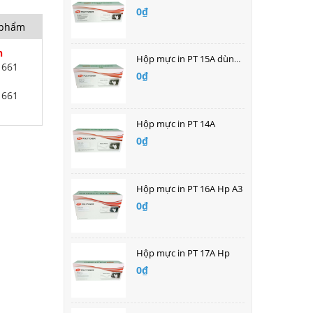
0₫
n phẩm
h
Hộp mực in PT 15A dùng cho máy in laser HP
1661
0₫
1661
Hộp mực in PT 14A
0₫
Hộp mực in PT 16A Hp A3
0₫
Hộp mực in PT 17A Hp
0₫