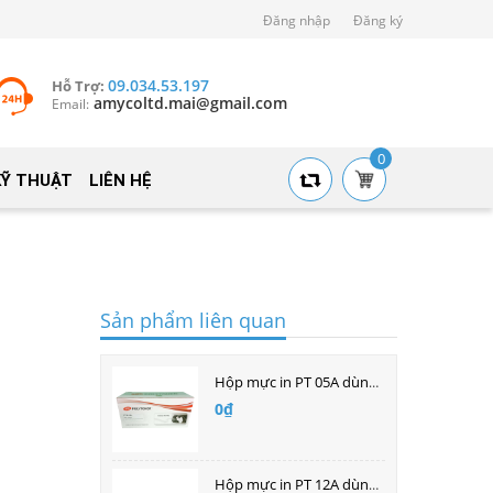
Đăng nhập
Đăng ký
09.034.53.197
Hỗ Trợ:
amycoltd.mai@gmail.com
Email:
0
KỸ THUẬT
LIÊN HỆ
Sản phẩm liên quan
Hộp mực in PT 05A dùng cho máy in laser Hp
0₫
Hộp mực in PT 12A dùng cho máy in laser HP