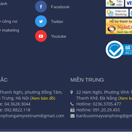
hành
Facebook
ợ công nợ
Twitter
ợ maketing
Youtube
BẮC
MIỀN TRUNG
 Thanh Nghị, phường Đồng Tâm,
22 Hàm Nghi, Phường Vĩnh 
 Trưng, Hà Nội (
)
Thanh Khê, Đà Nẵng (
Xem bản đồ
Xem b
ne: 04.3628.3044
Hotline: 0236.3705.477
ne: 092.8822.118
Hotline: 091.20.29.455
anphongamyvietnam@gmail.com
banbuonmayvanphong@gma