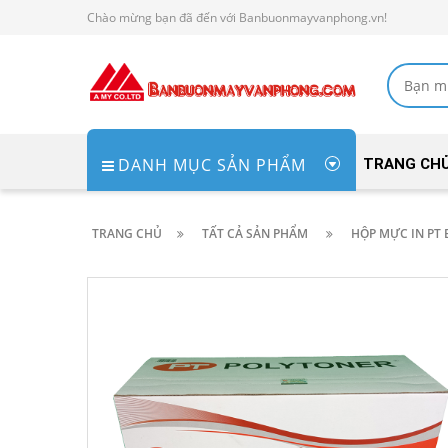
Chào mừng bạn đã đến với Banbuonmayvanphong.vn!
DANH MỤC SẢN PHẨM
TRANG CH
TRANG CHỦ
TẤT CẢ SẢN PHẨM
HỘP MỰC IN PT 