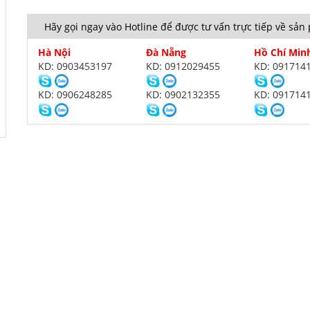
Hãy gọi ngay vào Hotline để được tư vấn trực tiếp về sả
Hà Nội
Đà Nẵng
Hồ Chí Min
KD: 0903453197
KD: 0912029455
KD: 091714
KD: 0906248285
KD: 0902132355
KD: 091714