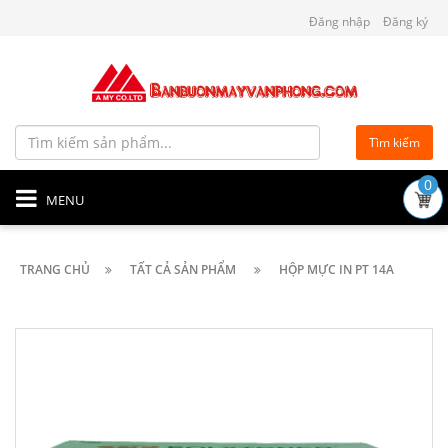
Đăng nhập
Đăng ký
Tìm kiếm
0
MENU
TRANG CHỦ
TẤT CẢ SẢN PHẨM
HỘP MỰC IN PT 14A