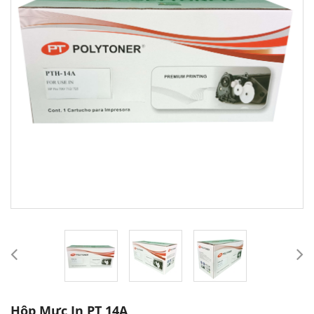
Hộp Mực In PT 14A