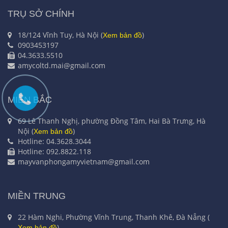
TRỤ SỞ CHÍNH
18/124 Vĩnh Tuy, Hà Nội (
)
Xem bản đồ
0903453197
04.3633.5510
amycoltd.mai@gmail.com
MIỀN BẮC
69 Lê Thanh Nghị, phường Đồng Tâm, Hai Bà Trưng, Hà
Nội (
)
Xem bản đồ
Hotline: 04.3628.3044
Hotline: 092.8822.118
mayvanphongamyvietnam@gmail.com
MIỀN TRUNG
22 Hàm Nghi, Phường Vĩnh Trung, Thanh Khê, Đà Nẵng (
)
Xem bản đồ