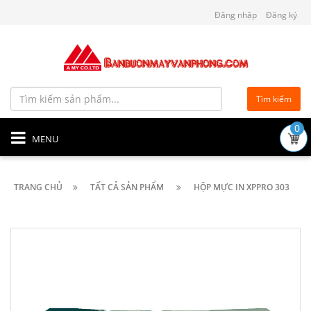
Đăng nhập
Đăng ký
Tìm kiếm
0
MENU
TRANG CHỦ
TẤT CẢ SẢN PHẨM
HỘP MỰC IN XPPRO 303