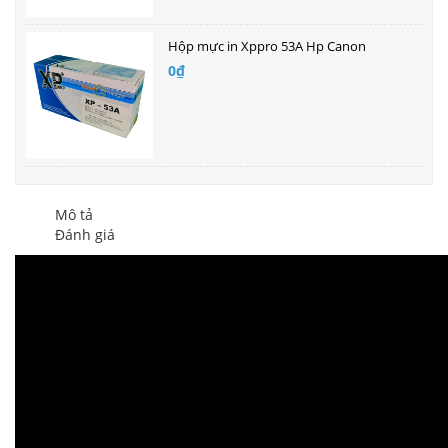
Hộp mực in Xppro 53A Hp Canon
0₫
Mô tả
Đánh giá