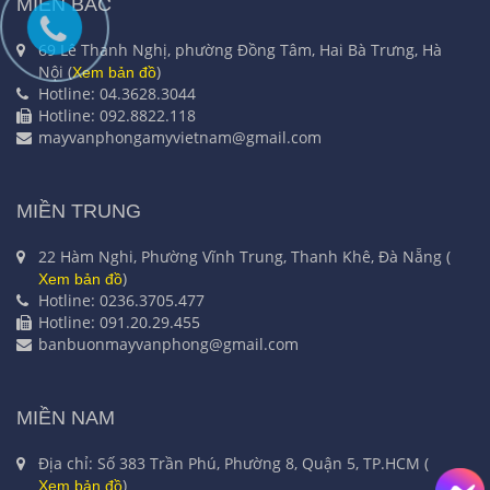
MIỀN BẮC
69 Lê Thanh Nghị, phường Đồng Tâm, Hai Bà Trưng, Hà
Nội (
)
Xem bản đồ
Hotline: 04.3628.3044
Hotline: 092.8822.118
mayvanphongamyvietnam@gmail.com
MIỀN TRUNG
22 Hàm Nghi, Phường Vĩnh Trung, Thanh Khê, Đà Nẵng (
)
Xem bản đồ
Hotline: 0236.3705.477
Hotline: 091.20.29.455
banbuonmayvanphong@gmail.com
MIỀN NAM
Địa chỉ: Số 383 Trần Phú, Phường 8, Quận 5, TP.HCM (
)
Xem bản đồ