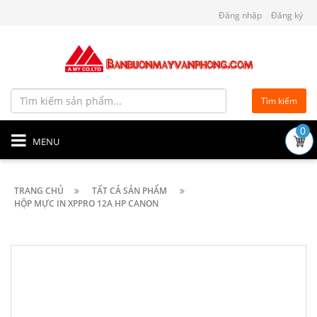
Đăng nhập
Đăng ký
Tìm kiếm
0
MENU
TRANG CHỦ
TẤT CẢ SẢN PHẨM
HỘP MỰC IN XPPRO 12A HP CANON