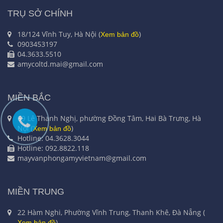
TRỤ SỞ CHÍNH
18/124 Vĩnh Tuy, Hà Nội (
)
Xem bản đồ
0903453197
04.3633.5510
amycoltd.mai@gmail.com
MIỀN BẮC
69 Lê Thanh Nghị, phường Đồng Tâm, Hai Bà Trưng, Hà
Nội (
)
Xem bản đồ
Hotline: 04.3628.3044
Hotline: 092.8822.118
mayvanphongamyvietnam@gmail.com
MIỀN TRUNG
22 Hàm Nghi, Phường Vĩnh Trung, Thanh Khê, Đà Nẵng (
)
Xem bản đồ