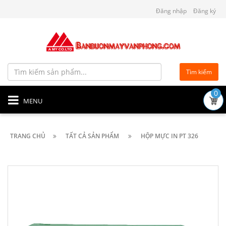
Đăng nhập
Đăng ký
Tìm kiếm
0
MENU
TRANG CHỦ
TẤT CẢ SẢN PHẨM
HỘP MỰC IN PT 326