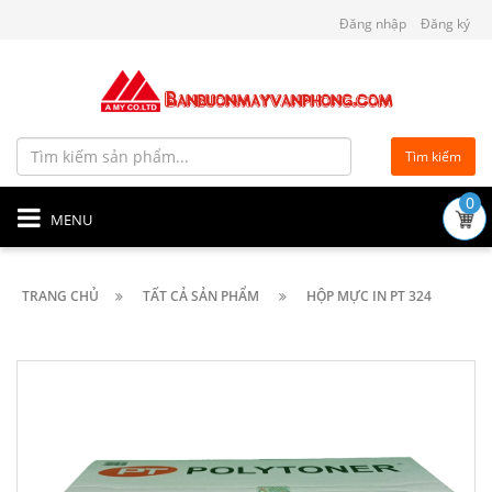
Đăng nhập
Đăng ký
Tìm kiếm
0
MENU
TRANG CHỦ
TẤT CẢ SẢN PHẨM
HỘP MỰC IN PT 324