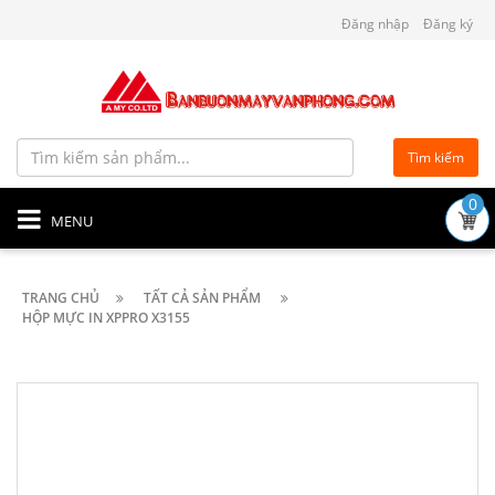
Đăng nhập
Đăng ký
Tìm kiếm
0
MENU
TRANG CHỦ
TẤT CẢ SẢN PHẨM
HỘP MỰC IN XPPRO X3155