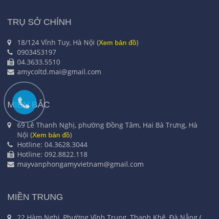
TRỤ SỞ CHÍNH
18/124 Vĩnh Tuy, Hà Nội (
)
Xem bản đồ
0903453197
04.3633.5510
amycoltd.mai@gmail.com
MIỀN BẮC
69 Lê Thanh Nghị, phường Đồng Tâm, Hai Bà Trưng, Hà
Nội (
)
Xem bản đồ
Hotline: 04.3628.3044
Hotline: 092.8822.118
mayvanphongamyvietnam@gmail.com
MIỀN TRUNG
22 Hàm Nghi, Phường Vĩnh Trung, Thanh Khê, Đà Nẵng (