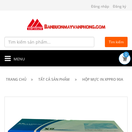
Đăng nhập
Đăng ký
Tìm kiếm
0
MENU
TRANG CHỦ
TẤT CẢ SẢN PHẨM
HỘP MỰC IN XPPRO 90A