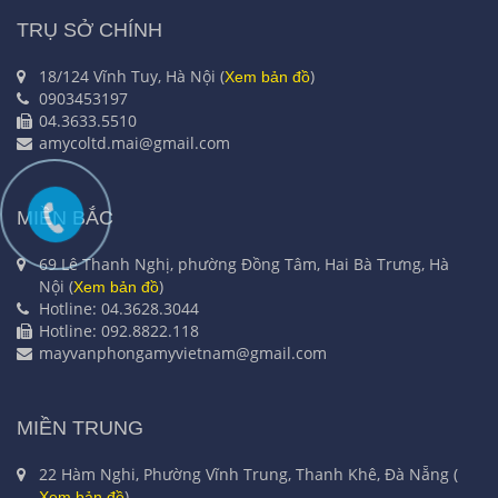
TRỤ SỞ CHÍNH
18/124 Vĩnh Tuy, Hà Nội (
)
Xem bản đồ
0903453197
04.3633.5510
amycoltd.mai@gmail.com
MIỀN BẮC
69 Lê Thanh Nghị, phường Đồng Tâm, Hai Bà Trưng, Hà
Nội (
)
Xem bản đồ
Hotline: 04.3628.3044
Hotline: 092.8822.118
mayvanphongamyvietnam@gmail.com
MIỀN TRUNG
22 Hàm Nghi, Phường Vĩnh Trung, Thanh Khê, Đà Nẵng (
)
Xem bản đồ