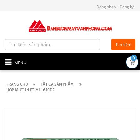
Đăng nhập
Đăng ký
Tìm kiếm
0
MENU
TRANG CHỦ
TẤT CẢ SẢN PHẨM
HỘP MỰC IN PT ML1610D2