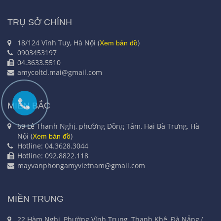
TRỤ SỞ CHÍNH
18/124 Vĩnh Tuy, Hà Nội (
)
Xem bản đồ
0903453197
04.3633.5510
amycoltd.mai@gmail.com
MIỀN BẮC
69 Lê Thanh Nghị, phường Đồng Tâm, Hai Bà Trưng, Hà
Nội (
)
Xem bản đồ
Hotline: 04.3628.3044
Hotline: 092.8822.118
mayvanphongamyvietnam@gmail.com
MIỀN TRUNG
22 Hàm Nghi, Phường Vĩnh Trung, Thanh Khê, Đà Nẵng (