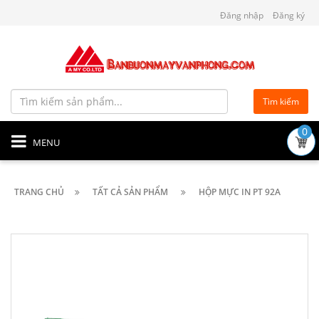
Đăng nhập
Đăng ký
Tìm kiếm
0
MENU
TRANG CHỦ
TẤT CẢ SẢN PHẨM
HỘP MỰC IN PT 92A