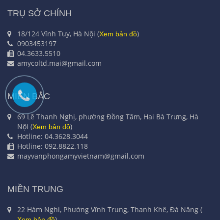
TRỤ SỞ CHÍNH
18/124 Vĩnh Tuy, Hà Nội (
)
Xem bản đồ
0903453197
04.3633.5510
amycoltd.mai@gmail.com
MIỀN BẮC
69 Lê Thanh Nghị, phường Đồng Tâm, Hai Bà Trưng, Hà
Nội (
)
Xem bản đồ
Hotline: 04.3628.3044
Hotline: 092.8822.118
mayvanphongamyvietnam@gmail.com
MIỀN TRUNG
22 Hàm Nghi, Phường Vĩnh Trung, Thanh Khê, Đà Nẵng (
)
Xem bản đồ