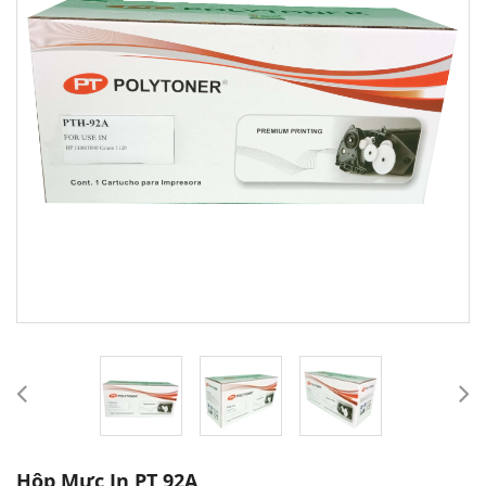
Hộp Mực In PT 92A