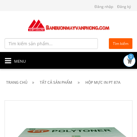
Đăng nhập
Đăng ký
Tìm kiếm
0
MENU
TRANG CHỦ
TẤT CẢ SẢN PHẨM
HỘP MỰC IN PT 87A