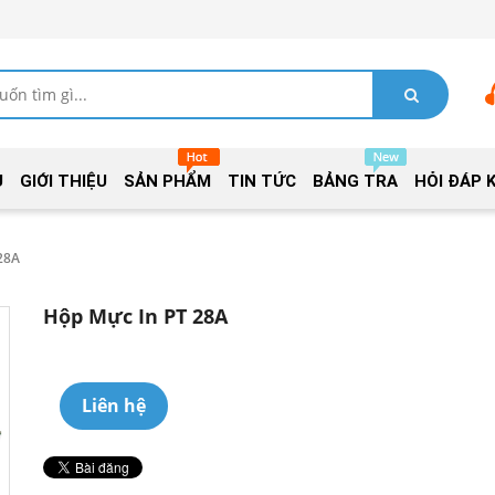
Ủ
GIỚI THIỆU
SẢN PHẨM
TIN TỨC
BẢNG TRA
HỎI ĐÁP 
28A
Hộp Mực In PT 28A
Liên hệ