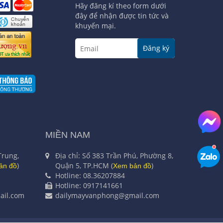
Hãy đăng kí theo form dưới
đây để nhận được tin tức và
khuyến mại.
Đăng ký
MIỀN NAM
Trung,
Địa chỉ: Số 383 Trần Phú, Phường 8,
)
Quận 5, TP.HCM (
)
ản đồ
Xem bản đồ
Hotline: 08.36207884
Hotline: 0917141661
il.com
dailymayvanphong@gmail.com