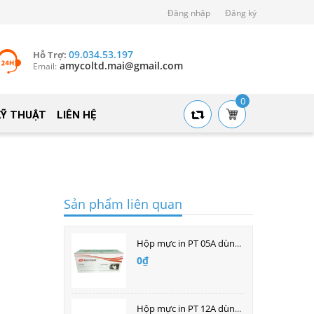
Đăng nhập
Đăng ký
09.034.53.197
Hỗ Trợ:
amycoltd.mai@gmail.com
Email:
0
KỸ THUẬT
LIÊN HỆ
Sản phẩm liên quan
Hộp mực in PT 05A dùng cho máy in laser Hp
0₫
Hộp mực in PT 12A dùng cho máy in laser HP