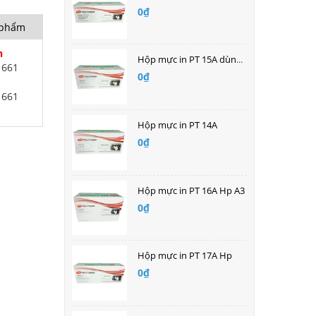
0₫
n phẩm
h
Hộp mực in PT 15A dùng cho máy in laser HP
1661
0₫
1661
Hộp mực in PT 14A
0₫
Hộp mực in PT 16A Hp A3
0₫
Hộp mực in PT 17A Hp
0₫