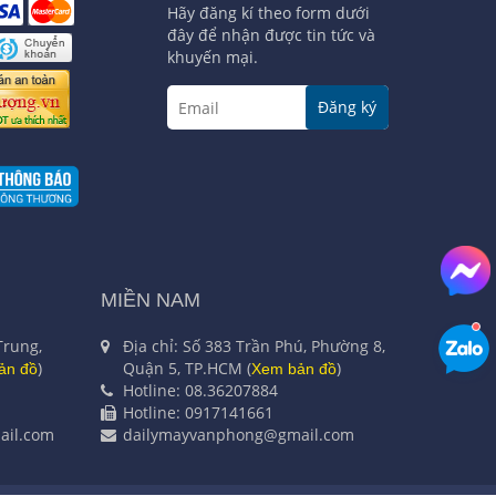
Hãy đăng kí theo form dưới
đây để nhận được tin tức và
khuyến mại.
Đăng ký
MIỀN NAM
Trung,
Địa chỉ: Số 383 Trần Phú, Phường 8,
)
Quận 5, TP.HCM (
)
ản đồ
Xem bản đồ
Hotline: 08.36207884
Hotline: 0917141661
il.com
dailymayvanphong@gmail.com