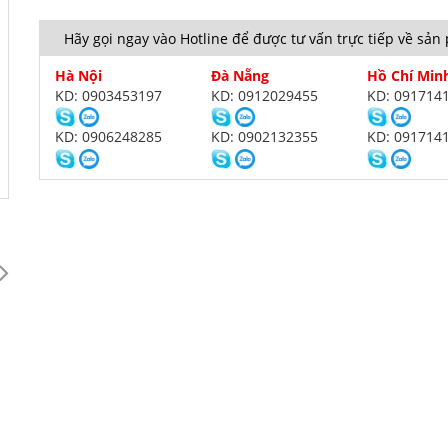
Hãy gọi ngay vào Hotline để được tư vấn trực tiếp về sả
Hà Nội
Đà Nẵng
Hồ Chí Min
KD: 0903453197
KD: 0912029455
KD: 091714
KD: 0906248285
KD: 0902132355
KD: 091714