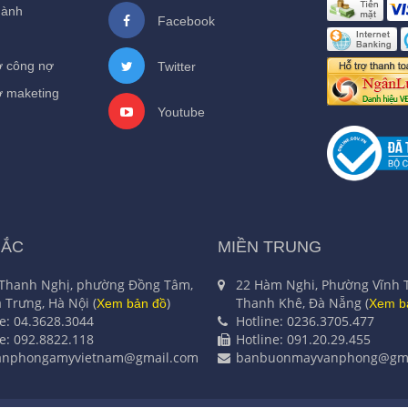
hành
Facebook
ợ công nợ
Twitter
ợ maketing
Youtube
BẮC
MIỀN TRUNG
 Thanh Nghị, phường Đồng Tâm,
22 Hàm Nghi, Phường Vĩnh 
 Trưng, Hà Nội (
)
Thanh Khê, Đà Nẵng (
Xem bản đồ
Xem b
ne: 04.3628.3044
Hotline: 0236.3705.477
ne: 092.8822.118
Hotline: 091.20.29.455
anphongamyvietnam@gmail.com
banbuonmayvanphong@gma