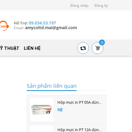
Đăng nhập
Đăng ký
09.034.53.197
Hỗ Trợ:
amycoltd.mai@gmail.com
Email:
0
KỸ THUẬT
LIÊN HỆ
Sản phẩm liên quan
Hộp mực in PT 05A dùng cho máy in laser Hp
0₫
Hộp mực in PT 12A dùng cho máy in laser HP