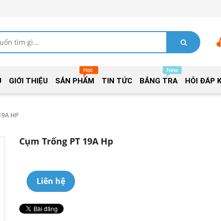
Ủ
GIỚI THIỆU
SẢN PHẨM
TIN TỨC
BẢNG TRA
HỎI ĐÁP 
19A HP
Cụm Trống PT 19A Hp
Liên hệ