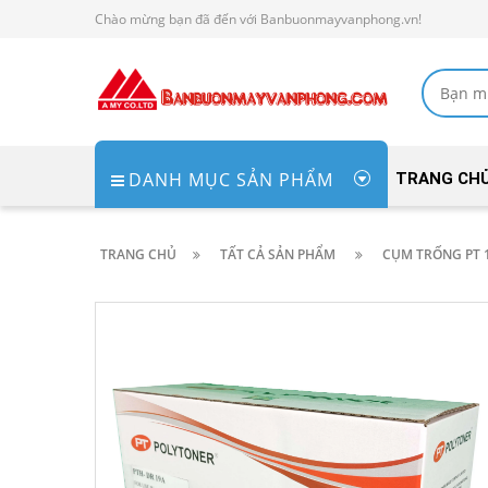
Chào mừng bạn đã đến với Banbuonmayvanphong.vn!
DANH MỤC SẢN PHẨM
TRANG CH
TRANG CHỦ
TẤT CẢ SẢN PHẨM
CỤM TRỐNG PT 