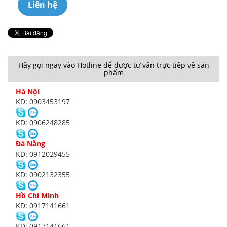
Liên hệ
Hãy gọi ngay vào Hotline để được tư vấn trực tiếp về sản
phẩm
Hà Nội
KD: 0903453197
KD: 0906248285
Đà Nẵng
KD: 0912029455
KD: 0902132355
Hồ Chí Minh
KD: 0917141661
KD: 0917141661