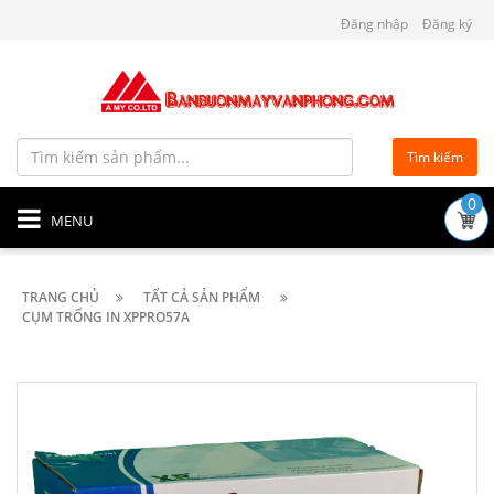
Đăng nhập
Đăng ký
Tìm kiếm
0
MENU
TRANG CHỦ
TẤT CẢ SẢN PHẨM
CỤM TRỐNG IN XPPRO57A