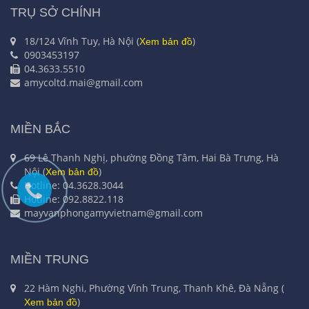
TRỤ SỞ CHÍNH
18/124 Vĩnh Tuy, Hà Nội (
)
Xem bản đồ
0903453197
04.3633.5510
amycoltd.mai@gmail.com
MIỀN BẮC
69 Lê Thanh Nghị, phường Đồng Tâm, Hai Bà Trưng, Hà
Nội (
)
Xem bản đồ
Hotline: 04.3628.3044
Hotline: 092.8822.118
mayvanphongamyvietnam@gmail.com
MIỀN TRUNG
22 Hàm Nghi, Phường Vĩnh Trung, Thanh Khê, Đà Nẵng (
)
Xem bản đồ