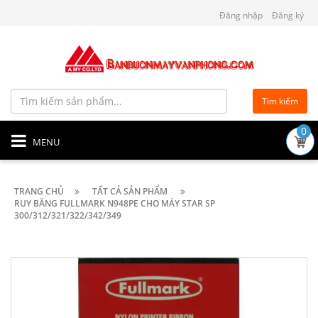
Đăng nhập
Đăng ký
Tìm kiếm
0
MENU
TRANG CHỦ
TẤT CẢ SẢN PHẨM
RUY BĂNG FULLMARK N948PE CHO MÁY STAR SP
300/312/321/322/342/349