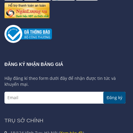
ĐĂNG KÝ NHẬN BẢNG GIÁ
Hãy đăng kí theo form dưới đây để nhận được tin tức và
khuyến mại.
Đăng ký
TRỤ SỞ CHÍNH
18/124 Vĩnh Tuy, Hà Nội (
)
Xem bản đồ