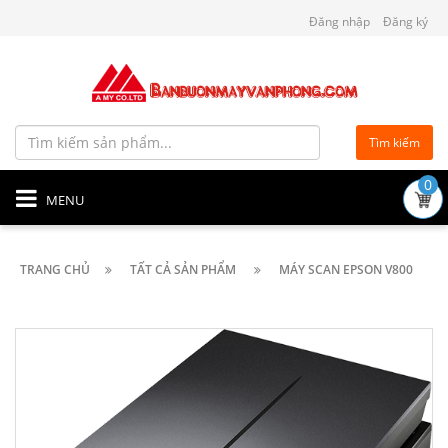
Đăng nhập
Đăng ký
Tìm kiếm
0
MENU
TRANG CHỦ
TẤT CẢ SẢN PHẨM
MÁY SCAN EPSON V800