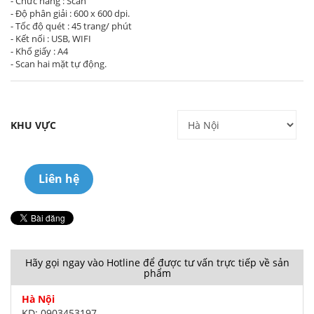
- Chức năng : Scan
- Độ phân giải : 600 x 600 dpi.
- Tốc độ quét : 45 trang/ phút
- Kết nối : USB, WIFI
- Khổ giấy : A4
- Scan hai mặt tự động.
KHU VỰC
Liên hệ
Hãy gọi ngay vào Hotline để được tư vấn trực tiếp về sản
phẩm
Hà Nội
KD: 0903453197