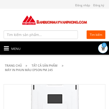
Đăng nhập
Đăng ký
Tìm kiếm
0
MENU
TRANG CHỦ
TẤT CẢ SẢN PHẨM
MÁY IN PHUN MÀU EPSON PM 245