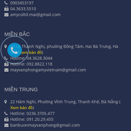
0903453197
04.3633.5510
amycoltd.mai@gmail.com
MIỀN BẮC
69 Lê Thanh Nghị, phường Đồng Tâm, Hai Bà Trưng, Hà
Nội (
)
Xem bản đồ
Hotline: 04.3628.3044
Hotline: 092.8822.118
mayvanphongamyvietnam@gmail.com
MIỀN TRUNG
22 Hàm Nghi, Phường Vĩnh Trung, Thanh Khê, Đà Nẵng (
)
Xem bản đồ
Hotline: 0236.3705.477
Hotline: 091.20.29.455
banbuonmayvanphong@gmail.com