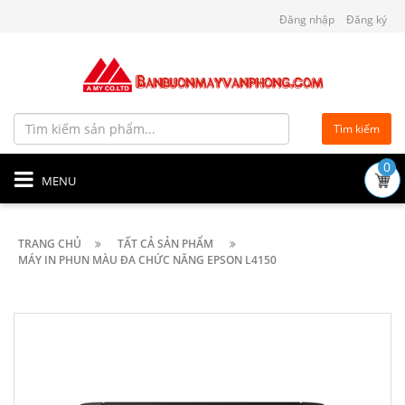
Đăng nhập
Đăng ký
Tìm kiếm
0
MENU
TRANG CHỦ
TẤT CẢ SẢN PHẨM
MÁY IN PHUN MÀU ĐA CHỨC NĂNG EPSON L4150