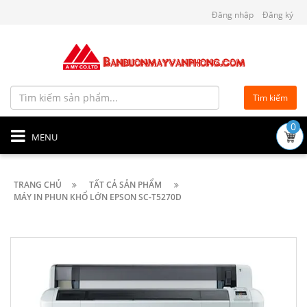
Đăng nhập
Đăng ký
Tìm kiếm
0
MENU
TRANG CHỦ
TẤT CẢ SẢN PHẨM
MÁY IN PHUN KHỔ LỚN EPSON SC-T5270D