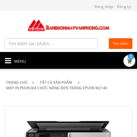
Đăng nhập
Đăng ký
Tìm kiếm
0
MENU
TRANG CHỦ
TẤT CẢ SẢN PHẨM
MÁY IN PHUN ĐA CHỨC NĂNG ĐEN TRẮNG EPSON M2140