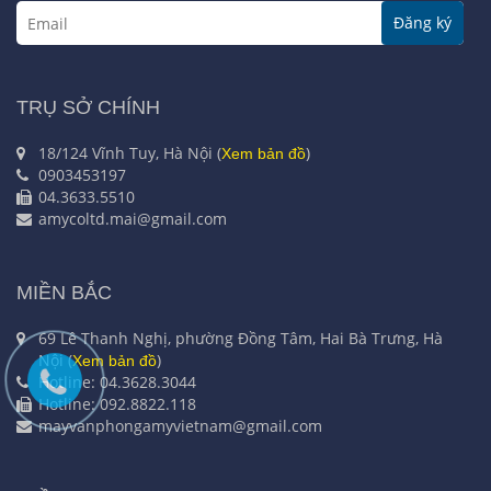
Đăng ký
TRỤ SỞ CHÍNH
18/124 Vĩnh Tuy, Hà Nội (
)
Xem bản đồ
0903453197
04.3633.5510
amycoltd.mai@gmail.com
MIỀN BẮC
69 Lê Thanh Nghị, phường Đồng Tâm, Hai Bà Trưng, Hà
Nội (
)
Xem bản đồ
Hotline: 04.3628.3044
Hotline: 092.8822.118
mayvanphongamyvietnam@gmail.com