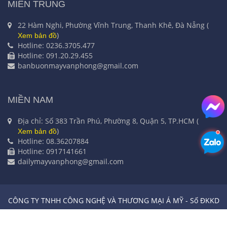
MIỀN TRUNG
22 Hàm Nghi, Phường Vĩnh Trung, Thanh Khê, Đà Nẵng (
)
Xem bản đồ
Hotline: 0236.3705.477
Hotline: 091.20.29.455
banbuonmayvanphong@gmail.com
MIỀN NAM
Địa chỉ: Số 383 Trần Phú, Phường 8, Quận 5, TP.HCM (
)
Xem bản đồ
Hotline: 08.36207884
Hotline: 0917141661
dailymayvanphong@gmail.com
CÔNG TY TNHH CÔNG NGHỆ VÀ THƯƠNG MẠI Á MỸ - Số ĐKKD
0101421452 do Sở kế hoạch và đầu tư Hà Nội cấp ngày 04/11/2003