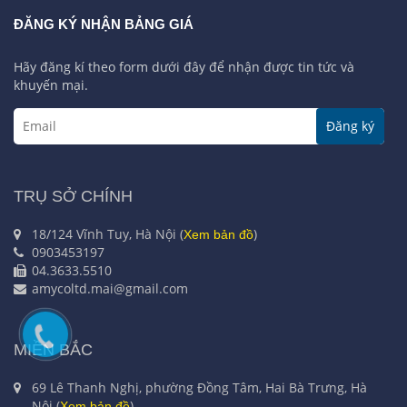
ĐĂNG KÝ NHẬN BẢNG GIÁ
Hãy đăng kí theo form dưới đây để nhận được tin tức và
khuyến mại.
Đăng ký
TRỤ SỞ CHÍNH
18/124 Vĩnh Tuy, Hà Nội (
)
Xem bản đồ
0903453197
04.3633.5510
amycoltd.mai@gmail.com
MIỀN BẮC
69 Lê Thanh Nghị, phường Đồng Tâm, Hai Bà Trưng, Hà
Nội (
)
Xem bản đồ