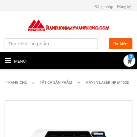
Đăng nhập
Đăng ký
Tìm kiếm
0
MENU
TRANG CHỦ
TẤT CẢ SẢN PHẨM
MÁY IN LASER HP M402D