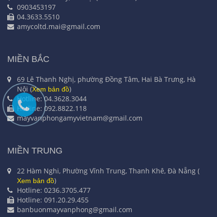
0903453197
04.3633.5510
amycoltd.mai@gmail.com
MIỀN BẮC
69 Lê Thanh Nghị, phường Đồng Tâm, Hai Bà Trưng, Hà
Nội (
)
Xem bản đồ
Hotline: 04.3628.3044
Hotline: 092.8822.118
mayvanphongamyvietnam@gmail.com
MIỀN TRUNG
22 Hàm Nghi, Phường Vĩnh Trung, Thanh Khê, Đà Nẵng (
)
Xem bản đồ
Hotline: 0236.3705.477
Hotline: 091.20.29.455
banbuonmayvanphong@gmail.com