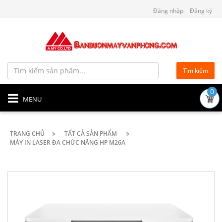
Đăng nhập
Đăng ký
Tìm kiếm
0
MENU
TRANG CHỦ
TẤT CẢ SẢN PHẨM
MÁY IN LASER ĐA CHỨC NĂNG HP M26A