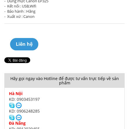
- Dùng mực Canon EP325
- Kết nối : USB,Wifi
- Bảo hành : Hãng
- Xuất xứ : Canon
Liên hệ
Hãy gọi ngay vào Hotline để được tư vấn trực tiếp về sản
phẩm
Hà Nội
KD: 0903453197
KD: 0906248285
Đà Nẵng
KD: 0912029455