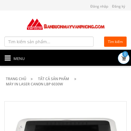
Đăng nhập
Đăng ký
Tìm kiếm
0
MENU
TRANG CHỦ
TẤT CẢ SẢN PHẨM
MÁY IN LASER CANON LBP 6030W