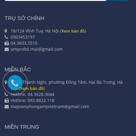
TRỤ SỞ CHÍNH
18/124 Vĩnh Tuy, Hà Nội (
)
Xem bản đồ
0903453197
04.3633.5510
amycoltd.mai@gmail.com
MIỀN BẮC
69 Lê Thanh Nghị, phường Đồng Tâm, Hai Bà Trưng, Hà
Nội (
)
Xem bản đồ
Hotline: 04.3628.3044
Hotline: 092.8822.118
mayvanphongamyvietnam@gmail.com
MIỀN TRUNG