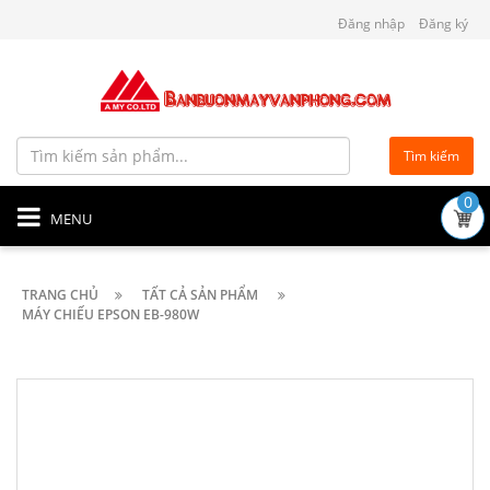
Đăng nhập
Đăng ký
Tìm kiếm
0
MENU
TRANG CHỦ
TẤT CẢ SẢN PHẨM
MÁY CHIẾU EPSON EB-980W