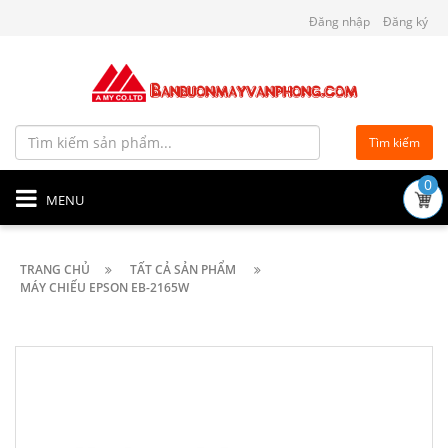
Đăng nhập
Đăng ký
Tìm kiếm
0
MENU
TRANG CHỦ
TẤT CẢ SẢN PHẨM
MÁY CHIẾU EPSON EB-2165W