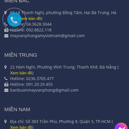
MIỀN BẮC
69 Lê Thanh Nghị, phường Đồng Tâm, Hai Bà Trưng, Hà
Nội (
)
Xem bản đồ
Hotline: 04.3628.3044
Hotline: 092.8822.118
mayvanphongamyvietnam@gmail.com
MIỀN TRUNG
22 Hàm Nghi, Phường Vĩnh Trung, Thanh Khê, Đà Nẵng (
)
Xem bản đồ
Hotline: 0236.3705.477
Hotline: 091.20.29.455
banbuonmayvanphong@gmail.com
MIỀN NAM
Địa chỉ: Số 383 Trần Phú, Phường 8, Quận 5, TP.HCM (
)
Xem bản đồ