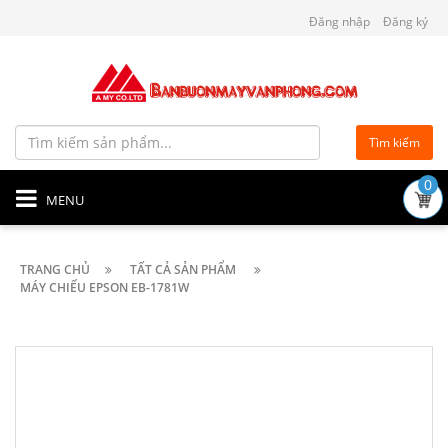
Đăng nhập
Đăng ký
Tìm kiếm
0
MENU
TRANG CHỦ
TẤT CẢ SẢN PHẨM
MÁY CHIẾU EPSON EB-1781W