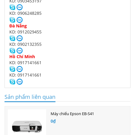
KD: 0903453197
KD: 0906248285
Đà Nẵng
KD: 0912029455
KD: 0902132355
Hồ Chí Minh
KD: 0917141661
KD: 0917141661
Sản phẩm liên quan
Máy chiếu Epson EB-S41
0₫