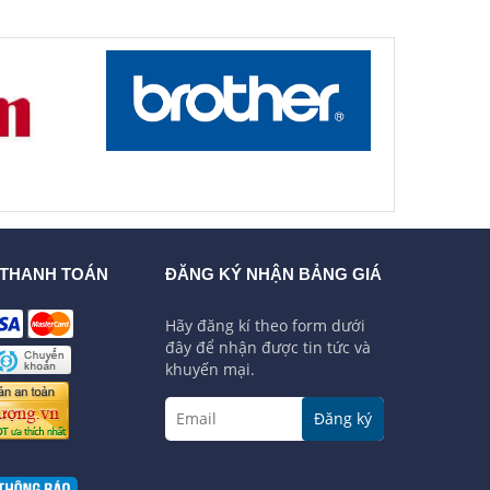
 THANH TOÁN
ĐĂNG KÝ NHẬN BẢNG GIÁ
Hãy đăng kí theo form dưới
đây để nhận được tin tức và
khuyến mại.
Đăng ký