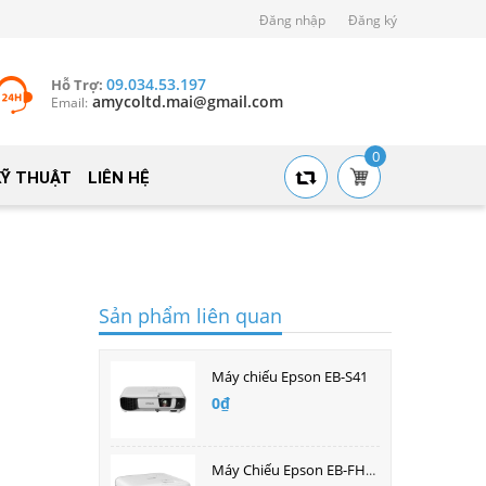
Đăng nhập
Đăng ký
09.034.53.197
Hỗ Trợ:
amycoltd.mai@gmail.com
Email:
0
KỸ THUẬT
LIÊN HỆ
Sản phẩm liên quan
Máy chiếu Epson EB-S41
0₫
Máy Chiếu Epson EB-FH53 ( Hàng Chính Hãng )| Bán buôn giá tốt nhất