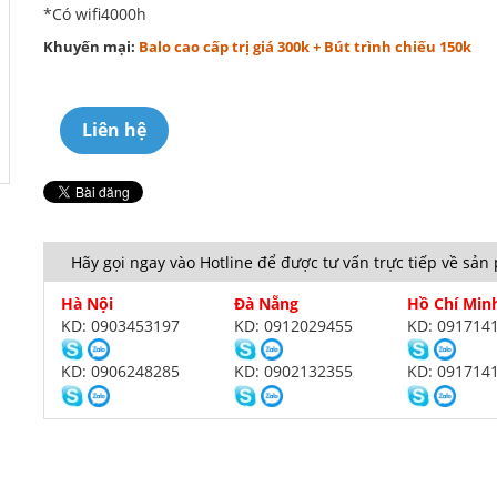
*Có wifi4000h
Khuyến mại:
Balo cao cấp trị giá 300k + Bút trình chiếu 150k
Liên hệ
Hãy gọi ngay vào Hotline để được tư vấn trực tiếp về sả
Hà Nội
Đà Nẵng
Hồ Chí Min
KD: 0903453197
KD: 0912029455
KD: 091714
KD: 0906248285
KD: 0902132355
KD: 091714