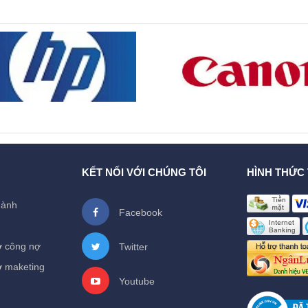
KẾT NỐI VỚI CHÚNG TÔI
HÌNH THỨC
hành
Facebook
ợ công nợ
Twitter
ợ maketing
Youtube