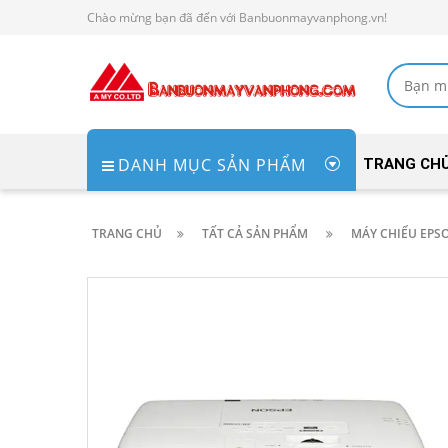
Chào mừng bạn đã đến với Banbuonmayvanphong.vn!
DANH MỤC SẢN PHẨM
TRANG CH
TRANG CHỦ
TẤT CẢ SẢN PHẨM
MÁY CHIẾU EPS