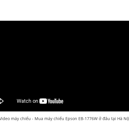
Video máy chiếu - Mua máy chiếu Epson EB-1776W ở đâu tại Hà Nộ