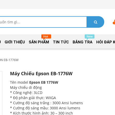
Ủ
GIỚI THIỆU
SẢN PHẨM
TIN TỨC
BẢNG TRA
HỎI ĐÁP 
ON EB-1776W
Máy Chiếu Epson EB-1776W
Tên model
Epson EB 1776W
Máy chiếu di động
* Công nghệ: 3LCD
* Độ phân giải thực: WXGA
* Cường độ sáng trắng : 3000 Ansi lumens
* Cường độ sáng mầu: 3000 Ansi lumens
* Kích thước hình ảnh: 30 – 300 inch