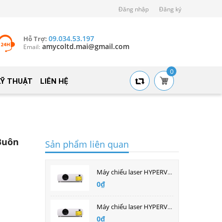
Đăng nhập
Đăng ký
09.034.53.197
Hỗ Trợ:
amycoltd.mai@gmail.com
Email:
0
KỸ THUẬT
LIÊN HỆ
Buôn
Sản phẩm liên quan
Máy chiếu laser HYPERVSN HP-LS500W | Bán buôn giá tốt nhất
0₫
Máy chiếu laser HYPERVSN HP-LS570U | Bán buôn giá tốt nhất
0₫