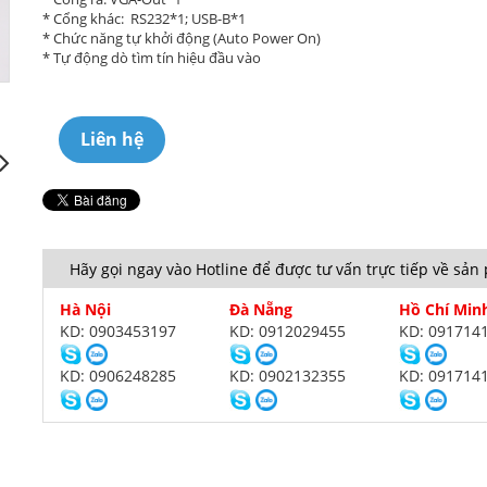
* Cổng khác: RS232*1; USB-B*1
* Chức năng tự khởi động (Auto Power On)
* Tự động dò tìm tín hiệu đầu vào
Liên hệ
Hãy gọi ngay vào Hotline để được tư vấn trực tiếp về sả
Hà Nội
Đà Nẵng
Hồ Chí Min
KD: 0903453197
KD: 0912029455
KD: 091714
KD: 0906248285
KD: 0902132355
KD: 091714