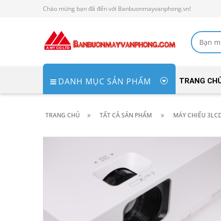
Chào mừng bạn đã đến với Banbuonmayvanphong.vn!
DANH MỤC SẢN PHẨM
TRANG CH
TRANG CHỦ
TẤT CẢ SẢN PHẨM
MÁY CHIẾU 3LC