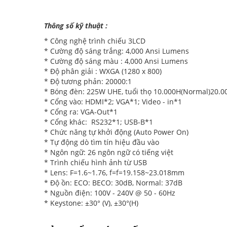
Thông số kỹ thuật :
* Công nghệ trình chiếu 3LCD
* Cường độ sáng trắng: 4,000 Ansi Lumens
* Cường độ sáng màu : 4,000 Ansi Lumens
* Độ phân giải : WXGA (1280 x 800)
* Độ tương phản: 20000:1
* Bóng đèn: 225W UHE, tuổi thọ 10.000H(Normal)20.00
* Cổng vào: HDMI*2; VGA*1; Video - in*1
* Cổng ra: VGA-Out*1
* Cổng khác: RS232*1; USB-B*1
* Chức năng tự khởi động (Auto Power On)
* Tự động dò tìm tín hiệu đầu vào
* Ngôn ngữ: 26 ngôn ngữ có tiếng việt
* Trình chiếu hình ảnh từ USB
* Lens: F=1.6~1.76, f=f=19.158~23.018mm
* Độ ồn: ECO: BECO: 30dB, Normal: 37dB
* Nguồn điện: 100V - 240V @ 50 - 60Hz
* Keystone: ±30° (V), ±30°(H)