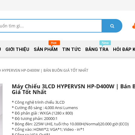
Ủ
GIỚI THIỆU
SẢN PHẨM
TIN TỨC
BẢNG TRA
HỎI ĐÁP 
D HYPERVSN HP-D400W | BÁN BUÔN GIÁ TỐT NHẤT
Máy Chiếu 3LCD HYPERVSN HP-D400W | Bán 
Giá Tốt Nhất
* Công nghệ trình chiếu 3LCD
* Cường độ sáng : 4,000 Ansi Lumens
* Độ phân giải : WXGA (1280 x 800)
* Độ tương phản: 20000:1
* Bóng đèn: 225W UHE, tuổi thọ 10.000H(Normal)20.000 giờ (ECO)
* Cổng vào: HDMI*2; VGA*1; Video - in*1
* Cổng ra: VGA-Out*1