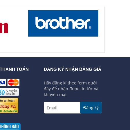
 THANH TOÁN
ĐĂNG KÝ NHẬN BẢNG GIÁ
Hãy đăng kí theo form dưới
đây để nhận được tin tức và
khuyến mại.
Đăng ký