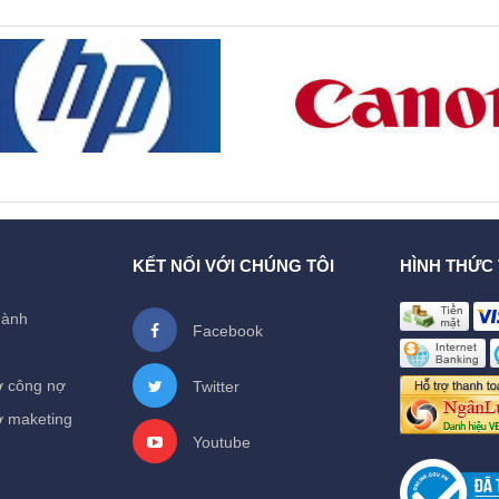
KẾT NỐI VỚI CHÚNG TÔI
HÌNH THỨC
hành
Facebook
ợ công nợ
Twitter
ợ maketing
Youtube