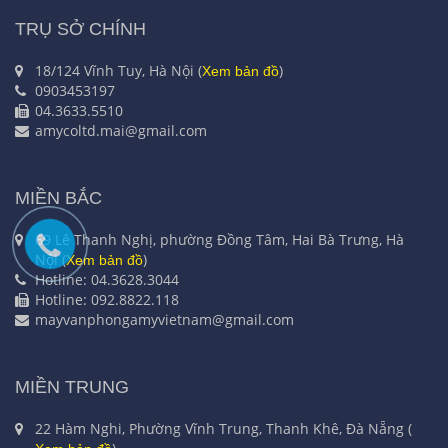
TRỤ SỞ CHÍNH
18/124 Vĩnh Tuy, Hà Nội (
)
Xem bản đồ
0903453197
04.3633.5510
amycoltd.mai@gmail.com
MIỀN BẮC
69 Lê Thanh Nghị, phường Đồng Tâm, Hai Bà Trưng, Hà
Nội (
)
Xem bản đồ
Hotline: 04.3628.3044
Hotline: 092.8822.118
mayvanphongamyvietnam@gmail.com
MIỀN TRUNG
22 Hàm Nghi, Phường Vĩnh Trung, Thanh Khê, Đà Nẵng (