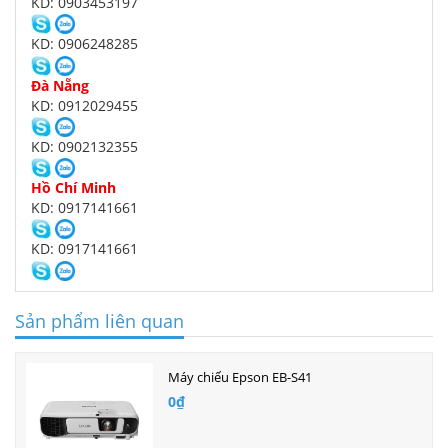
KD: 0903453197
KD: 0906248285
Đà Nẵng
KD: 0912029455
KD: 0902132355
Hồ Chí Minh
KD: 0917141661
KD: 0917141661
Sản phẩm liên quan
Máy chiếu Epson EB-S41
0₫