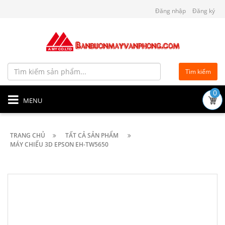
Đăng nhập
Đăng ký
Tìm kiếm
0
MENU
TRANG CHỦ
TẤT CẢ SẢN PHẨM
MÁY CHIẾU 3D EPSON EH-TW5650