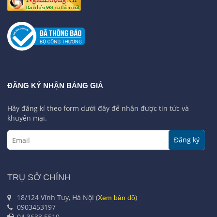
ĐĂNG KÝ NHẬN BẢNG GIÁ
Hãy đăng kí theo form dưới đây để nhận được tin tức và
khuyến mại.
Đăng ký
TRỤ SỞ CHÍNH
18/124 Vĩnh Tuy, Hà Nội (
)
Xem bản đồ
0903453197
04.3633.5510