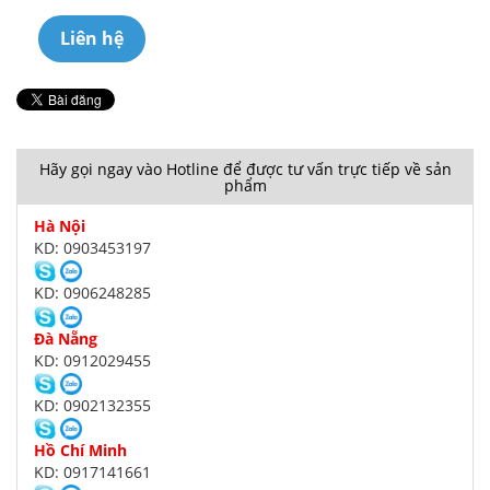
Liên hệ
Hãy gọi ngay vào Hotline để được tư vấn trực tiếp về sản
phẩm
Hà Nội
KD: 0903453197
KD: 0906248285
Đà Nẵng
KD: 0912029455
KD: 0902132355
Hồ Chí Minh
KD: 0917141661