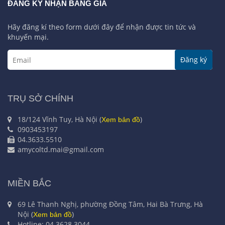
ĐĂNG KÝ NHẬN BẢNG GIÁ
Hãy đăng kí theo form dưới đây để nhận được tin tức và
khuyến mại.
Đăng ký
TRỤ SỞ CHÍNH
18/124 Vĩnh Tuy, Hà Nội (
)
Xem bản đồ
0903453197
04.3633.5510
amycoltd.mai@gmail.com
MIỀN BẮC
69 Lê Thanh Nghị, phường Đồng Tâm, Hai Bà Trưng, Hà
Nội (
)
Xem bản đồ
Hotline: 04.3628.3044