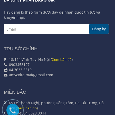
ĐĂNG KÝ NHẬN BẢNG GIÁ
Hãy đăng kí theo form dưới đây để nhận được tin tức và
khuyến mại.
Đăng ký
TRỤ SỞ CHÍNH
18/124 Vĩnh Tuy, Hà Nội (
)
Xem bản đồ
0903453197
04.3633.5510
amycoltd.mai@gmail.com
MIỀN BẮC
69 Lê Thanh Nghị, phường Đồng Tâm, Hai Bà Trưng, Hà
Nội (
)
Xem bản đồ
Hotline: 04.3628.3044