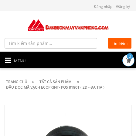
Đăng nhập
Đăng ký
Tìm kiếm
0
MENU
TRANG CHỦ
TẤT CẢ SẢN PHẨM
ĐẦU ĐỌC MÃ VẠCH ECOPRINT- POS 8180T ( 2D - ĐA TIA )