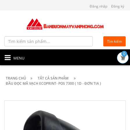
Đăng nhập
Đăng ký
Tìm kiếm
0
MENU
TRANG CHỦ
TẤT CẢ SẢN PHẨM
ĐẦU ĐỌC MÃ VẠCH ECOPRINT- POS 7300 ( 1D - ĐƠN TIA )