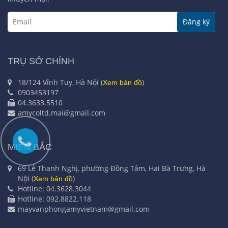
Đăng ký
TRỤ SỞ CHÍNH
18/124 Vĩnh Tuy, Hà Nội (
)
Xem bản đồ
0903453197
04.3633.5510
amycoltd.mai@gmail.com
MIỀN BẮC
69 Lê Thanh Nghị, phường Đồng Tâm, Hai Bà Trưng, Hà
Nội (
)
Xem bản đồ
Hotline: 04.3628.3044
Hotline: 092.8822.118
mayvanphongamyvietnam@gmail.com