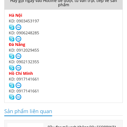
Hãy gọi ngay vào Hotline để được tư vấn trực tiếp về sản
phẩm
Hà Nội
KD: 0903453197
KD: 0906248285
Đà Nẵng
KD: 0912029455
KD: 0902132355
Hồ Chí Minh
KD: 0917141661
KD: 0917141661
Sản phẩm liên quan